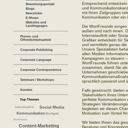
Entsprechend entwickeln
Bewertungsportale
und Kommunikationskanäl
Blogs
mit Ihren Zielgruppen rel
Newsticker
Kommunikation oder ein in
E-Shops
Websites und
Landingpages
Die WortFreunde sorgen 
außen und nach innen. O
Internetauftritt oder So
Presse- und
Grafiker entwickeln für 
Öffentlichkeitsarbeit
und vermitteln genau die 
Unsere Spezialisten behe
Corporate Publishing
allen Medien Information
Kampagnen zu steuern – z
Corporate Language
WortFreunde führen unte
zusammen, damit Sie als 
Corporate Correspondence
Unternehmen geschrieben
Kommunikationsmaßnahmen 
Seminare / Workshops
sprachlich passend und ü
Kunden
Falls gewünscht, bieten w
Stakeholdern Ihres Unter
perfekte Kommunikation 
Top-Themen
Strategien Veränderungen
Social Media
Internetauftritt
begleiten wir diesen Cha
Motivation zum Vorteil Ihr
Kommunikation
Stuttgart
Wortfreunde
Wir bieten Ihnen das ges
Content-Marketing
Beratung und Konzeption 