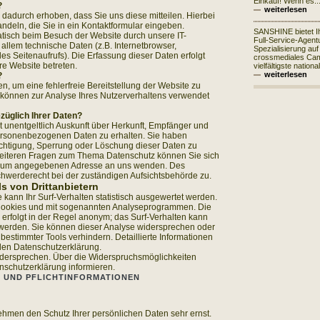
Einkauf! Wenn es..
?
weiterlesen
dadurch erhoben, dass Sie uns diese mitteilen. Hierbei
ndeln, die Sie in ein Kontaktformular eingeben.
SANSHINE bietet I
isch beim Besuch der Website durch unsere IT-
Full-Service-Agentu
 allem technische Daten (z.B. Internetbrowser,
Spezialisierung auf
es Seitenaufrufs). Die Erfassung dieser Daten erfolgt
crossmediales Ca
re Website betreten.
vielfältigste nationa
weiterlesen
?
en, um eine fehlerfreie Bereitstellung der Website zu
können zur Analyse Ihres Nutzerverhaltens verwendet
züglich Ihrer Daten?
t unentgeltlich Auskunft über Herkunft, Empfänger und
ersonenbezogenen Daten zu erhalten. Sie haben
chtigung, Sperrung oder Löschung dieser Daten zu
weiteren Fragen zum Thema Datenschutz können Sie sich
essum angegebenen Adresse an uns wenden. Des
chwerderecht bei der zuständigen Aufsichtsbehörde zu.
s von Drittanbietern
kann Ihr Surf-Verhalten statistisch ausgewertet werden.
 Cookies und mit sogenannten Analyseprogrammen. Die
 erfolgt in der Regel anonym; das Surf-Verhalten kann
t werden. Sie können dieser Analyse widersprechen oder
bestimmter Tools verhindern. Detaillierte Informationen
nden Datenschutzerklärung.
idersprechen. Über die Widerspruchsmöglichkeiten
nschutzerklärung informieren.
E UND PFLICHTINFORMATIONEN
nehmen den Schutz Ihrer persönlichen Daten sehr ernst.