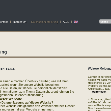
ontakt
Impressum
Datenschutzerklärung
AGB
ung
Weitere Meldun
NEN BLICK
Gerade in der kalt
neigen wir dazu, vi
 einen einfachen Überblick darüber, was mit Ihren
Heizenergie zu ve
ssiert, wenn Sie unsere Website besuchen.
Probiere es mal au
lle Daten, mit denen Sie persönlich identifiziert
Aktionstag „1 Tag..
e Informationen zum Thema Datenschutz entnehmen Sie
weiterlesen
fgeführten Datenschutzerklärung.
serer Website
4. Aktionstag „Verz
die Datenerfassung auf dieser Website?
auf Plastik“. Vermei
was in Plastik verpa
eser Website erfolgt durch den Websitebetreiber. Dessen
Durch einen bewu
m Impressum dieser Website entnehmen.