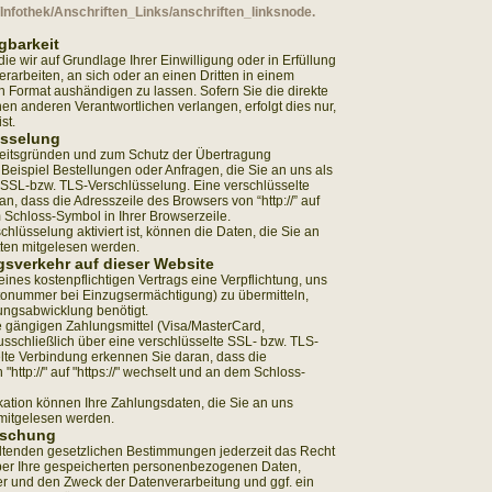
/Infothek/Anschriften_Links/anschriften_linksnode.
gbarkeit
ie wir auf Grundlage Ihrer Einwilligung oder in Erfüllung
erarbeiten, an sich oder an einen Dritten in einem
Format aushändigen zu lassen. Sofern Sie die direkte
en anderen Verantwortlichen verlangen, erfolgt dies nur,
st.
üsselung
heitsgründen und zum Schutz der Übertragung
m Beispiel Bestellungen oder Anfragen, die Sie an uns als
 SSL-bzw. TLS-Verschlüsselung. Eine verschlüsselte
, dass die Adresszeile des Browsers von “http://” auf
m Schloss-Symbol in Ihrer Browserzeile.
lüsselung aktiviert ist, können die Daten, die Sie an
itten mitgelesen werden.
gsverkehr auf dieser Website
nes kostenpflichtigen Vertrags eine Verpflichtung, uns
tonummer bei Einzugsermächtigung) zu übermitteln,
ungsabwicklung benötigt.
 gängigen Zahlungsmittel (Visa/MasterCard,
 ausschließlich über eine verschlüsselte SSL- bzw. TLS-
lte Verbindung erkennen Sie daran, dass die
http://" auf "https://" wechselt und an dem Schloss-
ation können Ihre Zahlungsdaten, die Sie an uns
n mitgelesen werden.
öschung
tenden gesetzlichen Bestimmungen jederzeit das Recht
über Ihre gespeicherten personenbezogenen Daten,
r und den Zweck der Datenverarbeitung und ggf. ein