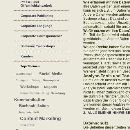
Presse- und
Wie erfassen wir Ihre Daten
Öffentlichkeitsarbeit
Ihre Daten werden zum einen 
kann es sich z.B. um Daten ha
Andere Daten werden automat
Corporate Publishing
Systeme erfasst. Das sind vor
Betriebssystem oder Uhrzeit d
Corporate Language
automatisch, sobald Sie unse
Wofür nutzen wir Ihre Daten
Ein Teil der Daten wird erhob
Corporate Correspondence
gewährleisten. Andere Daten 
werden.
Seminare / Workshops
Welche Rechte haben Sie be
Sie haben jederzeit das Rech
Zweck Ihrer gespeicherten p
Kunden
außerdem ein Recht, die Beri
verlangen. Hierzu sowie zu 
Top-Themen
jederzeit unter der im Impr
Weiteren steht Ihnen ein Bes
Social Media
Wortfreunde
Analyse-Tools und Tool
Beim Besuch unserer Website 
Stuttgart
Konzeption
Zeitung
Das geschieht vor allem mit
Workshops
Magazin
Analyse Ihres Surf-Verhaltens
nicht zu Ihnen zurückverfolg
Beratung
Corporate Publishing
sie durch die Nichtbenutzung 
Kommunikation
dazu finden Sie in der folge
Sie können dieser Analyse w
Buchpublikation
werden wir Sie in dieser Date
Internetauftritt
2. ALLGEMEINE HINWEIS
Content-Marketing
Datenschutz
Newsletter
Die Betreiber dieser Seiten 