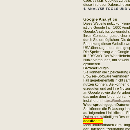
Cookies (z.B. Cookies zur An
diese in dieser Datenschutze
4. ANALYSE TOOLS UND
Google Analytics
Diese Website nutzt Funktion
ist die Google Inc., 1600 Am
Google Analytics verwendet s
Ihrem Computer gespeichert 
durch Sie ermöglichen. Die d
Benutzung dieser Website we
USA übertragen und dort gesp
Die Speicherung von Google-A
lit. f DSGVO. Der Websitebetr
Nutzerverhaltens, um sowohl
optimieren.
Browser Plugin
Sie können die Speicherung d
Browser-Software verhindern;
Fall gegebenenfalls nicht sä
nutzen können. Sie können d
erzeugten und auf Ihre Nutzu
an Google sowie die Verarbei
das unter dem folgenden Link
installieren:
https://tools.go
Widerspruch gegen Datener
Sie können die Erfassung Ihr
auf folgenden Link klicken. E
Daten bei zukünftigen Besuch
deaktivieren
.
Mehr Informationen zum Umgan
der Datenschutzerklärung vo