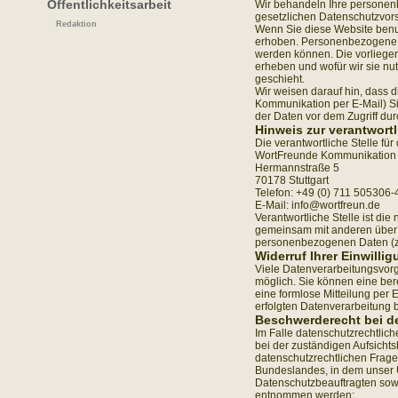
Öffentlichkeitsarbeit
Wir behandeln Ihre personen
gesetzlichen Datenschutzvors
Redaktion
Wenn Sie diese Website ben
erhoben. Personenbezogene Da
werden können. Die vorliegen
erheben und wofür wir sie nu
geschieht.
Wir weisen darauf hin, dass d
Kommunikation per E-Mail) Si
der Daten vor dem Zugriff durc
Hinweis zur verantwortl
Die verantwortliche Stelle für
WortFreunde Kommunikatio
Hermannstraße 5
70178 Stuttgart
Telefon: +49 (0) 711 505306-
E-Mail: info@wortfreun.de
Verantwortliche Stelle ist die 
gemeinsam mit anderen über 
personenbezogenen Daten (z.
Widerruf Ihrer Einwilli
Viele Datenverarbeitungsvorg
möglich. Sie können eine berei
eine formlose Mitteilung per 
erfolgten Datenverarbeitung b
Beschwerderecht bei d
Im Falle datenschutzrechtlic
bei der zuständigen Aufsicht
datenschutzrechtlichen Frage
Bundeslandes, in dem unser U
Datenschutzbeauftragten sow
entnommen werden: