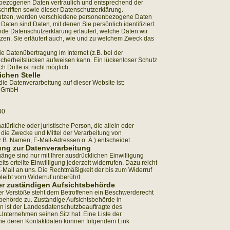
bezogenen Daten vertraulich und entsprechend der
chriften sowie dieser Datenschutzerklärung.
utzen, werden verschiedene personenbezogene Daten
ten sind Daten, mit denen Sie persönlich identifiziert
de Datenschutzerklärung erläutert, welche Daten wir
tzen. Sie erläutert auch, wie und zu welchem Zweck das
ie Datenübertragung im Internet (z.B. bei der
cherheitslücken aufweisen kann. Ein lückenloser Schutz
h Dritte ist nicht möglich.
ichen Stelle
 die Datenverarbeitung auf dieser Website ist:
n GmbH
40
natürliche oder juristische Person, die allein oder
die Zwecke und Mittel der Verarbeitung von
B. Namen, E-Mail-Adressen o. Ä.) entscheidet.
gung zur Datenverarbeitung
änge sind nur mit Ihrer ausdrücklichen Einwilligung
ts erteilte Einwilligung jederzeit widerrufen. Dazu reicht
E-Mail an uns. Die Rechtmäßigkeit der bis zum Widerruf
leibt vom Widerruf unberührt.
er zuständigen Aufsichtsbehörde
her Verstöße steht dem Betroffenen ein Beschwerderecht
sbehörde zu. Zuständige Aufsichtsbehörde in
n ist der Landesdatenschutzbeauftragte des
nternehmen seinen Sitz hat. Eine Liste der
ie deren Kontaktdaten können folgendem Link