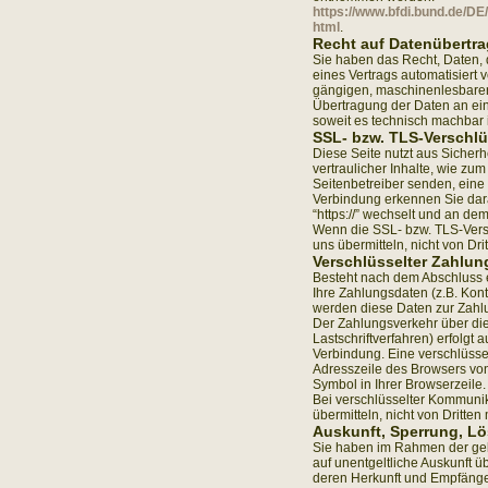
https://www.bfdi.bund.de/DE
html
.
Recht auf Datenübertra
Sie haben das Recht, Daten, d
eines Vertrags automatisiert v
gängigen, maschinenlesbaren 
Übertragung der Daten an ein
soweit es technisch machbar i
SSL- bzw. TLS-Verschl
Diese Seite nutzt aus Sicher
vertraulicher Inhalte, wie zu
Seitenbetreiber senden, eine
Verbindung erkennen Sie daran
“https://” wechselt und an de
Wenn die SSL- bzw. TLS-Versch
uns übermitteln, nicht von Dr
Verschlüsselter Zahlun
Besteht nach dem Abschluss ei
Ihre Zahlungsdaten (z.B. Kon
werden diese Daten zur Zahl
Der Zahlungsverkehr über die
Lastschriftverfahren) erfolgt
Verbindung. Eine verschlüsse
Adresszeile des Browsers von "
Symbol in Ihrer Browserzeile.
Bei verschlüsselter Kommunik
übermitteln, nicht von Dritte
Auskunft, Sperrung, L
Sie haben im Rahmen der gel
auf unentgeltliche Auskunft 
deren Herkunft und Empfänge