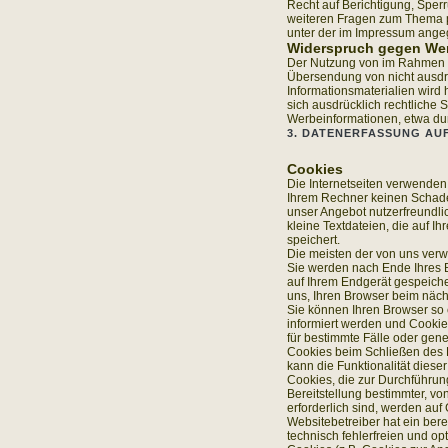
Recht auf Berichtigung, Sper
weiteren Fragen zum Thema 
unter der im Impressum ang
Widerspruch gegen Wer
Der Nutzung von im Rahmen de
Übersendung von nicht ausdr
Informationsmaterialien wird 
sich ausdrücklich rechtliche 
Werbeinformationen, etwa du
3. DATENERFASSUNG AU
Cookies
Die Internetseiten verwenden
Ihrem Rechner keinen Schade
unser Angebot nutzerfreundlic
kleine Textdateien, die auf 
speichert.
Die meisten der von uns ver
Sie werden nach Ende Ihres 
auf Ihrem Endgerät gespeiche
uns, Ihren Browser beim näc
Sie können Ihren Browser so 
informiert werden und Cookie
für bestimmte Fälle oder gen
Cookies beim Schließen des B
kann die Funktionalität diese
Cookies, die zur Durchführu
Bereitstellung bestimmter, v
erforderlich sind, werden auf 
Websitebetreiber hat ein ber
technisch fehlerfreien und op