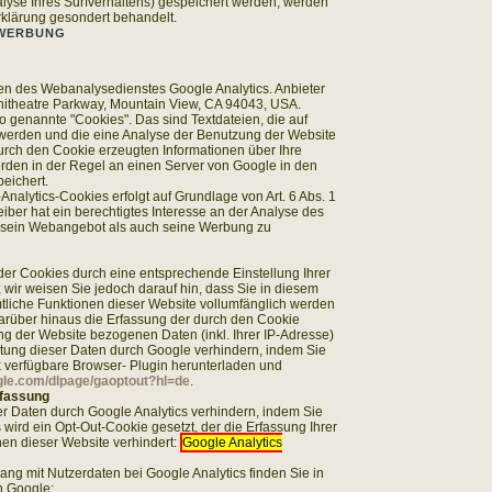
alyse Ihres Surfverhaltens) gespeichert werden, werden
rklärung gesondert behandelt.
 WERBUNG
en des Webanalysedienstes Google Analytics. Anbieter
phitheatre Parkway, Mountain View, CA 94043, USA.
o genannte "Cookies". Das sind Textdateien, die auf
werden und die eine Analyse der Benutzung der Website
urch den Cookie erzeugten Informationen über Ihre
rden in der Regel an einen Server von Google in den
eichert.
nalytics-Cookies erfolgt auf Grundlage von Art. 6 Abs. 1
eiber hat ein berechtigtes Interesse an der Analyse des
 sein Webangebot als auch seine Werbung zu
er Cookies durch eine entsprechende Einstellung Ihrer
 wir weisen Sie jedoch darauf hin, dass Sie in diesem
mtliche Funktionen dieser Website vollumfänglich werden
arüber hinaus die Erfassung der durch den Cookie
ng der Website bezogenen Daten (inkl. Ihrer IP-Adresse)
tung dieser Daten durch Google verhindern, indem Sie
 verfügbare Browser- Plugin herunterladen und
ogle.com/dlpage/gaoptout?hl=de
.
fassung
er Daten durch Google Analytics verhindern, indem Sie
s wird ein Opt-Out-Cookie gesetzt, der die Erfassung Ihrer
en dieser Website verhindert:
Google Analytics
g mit Nutzerdaten bei Google Analytics finden Sie in
n Google: