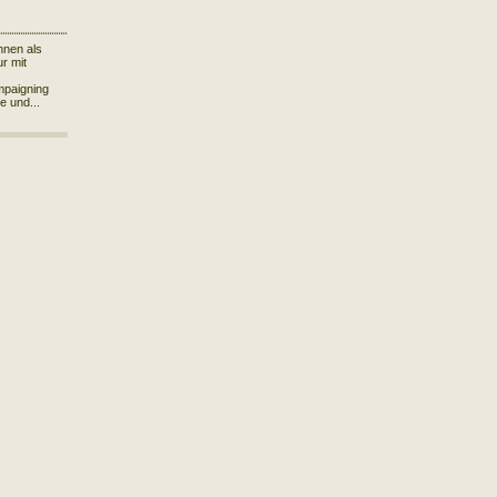
.
hnen als
r mit
mpaigning
le und...