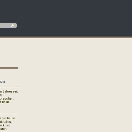
gen
en Jahreszeit
el
rbrauchen.
s beim
.
ichte heute
de alles,
ckt ist.
ssten