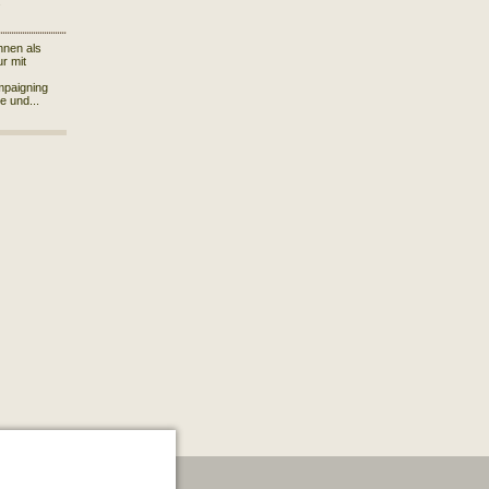
.
hnen als
r mit
mpaigning
le und...