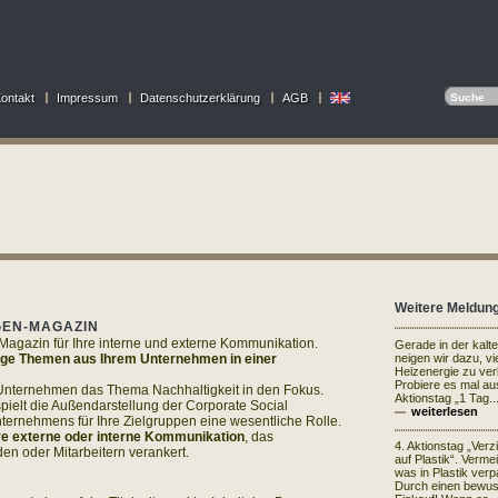
ontakt
Impressum
Datenschutzerklärung
AGB
Weitere Meldun
GEN-MAGAZIN
agazin für Ihre interne und externe Kommunikation.
Gerade in der kalt
tige Themen aus Ihrem Unternehmen in einer
neigen wir dazu, vi
Heizenergie zu ve
Probiere es mal au
 Unternehmen das Thema Nachhaltigkeit in den Fokus.
Aktionstag „1 Tag..
ielt die Außendarstellung der Corporate Social
weiterlesen
nternehmens für Ihre Zielgruppen eine wesentliche Rolle.
hre externe oder interne Kommunikation
, das
4. Aktionstag „Verz
n oder Mitarbeitern verankert.
auf Plastik“. Vermei
was in Plastik verpa
Durch einen bewu