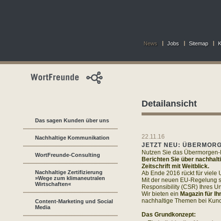
News
Jobs
Sitemap
K
Detailansicht
Das sagen Kunden über uns
22.11.16
Nachhaltige Kommunikation
JETZT NEU: ÜBERMOR
Nutzen Sie das Übermorgen-M
WortFreunde-Consulting
Berichten Sie über nachhal
Zeitschrift mit Weitblick.
Nachhaltige Zertifizierung
Ab Ende 2016 rückt für viele
»Wege zum klimaneutralen
Mit der neuen EU-Regelung sp
Wirtschaften«
Responsibility (CSR) Ihres U
Wir bieten ein
Magazin für I
nachhaltige Themen bei Kunde
Content-Marketing und Social
Media
Das Grundkonzept: