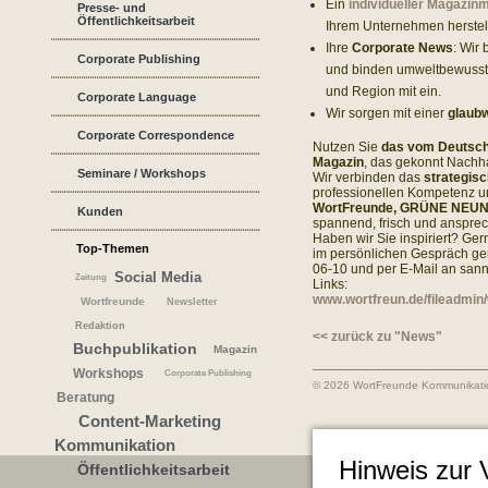
Ein
individueller Magazin
Presse- und
Öffentlichkeitsarbeit
Ihrem Unternehmen herstell
Ihre
Corporate News
: Wir
Corporate Publishing
und binden umweltbewusste 
und Region mit ein.
Corporate Language
Wir sorgen mit einer
glaubw
Corporate Correspondence
Nutzen Sie
das vom Deutsch
Magazin
, das gekonnt Nachha
Seminare / Workshops
Wir verbinden das
strategis
professionellen Kompetenz u
WortFreunde, GRÜNE NEU
Kunden
spannend, frisch und ansprec
Haben wir Sie inspiriert? Ge
Top-Themen
im persönlichen Gespräch ge
06-10 und per E-Mail an sa
Social Media
Zeitung
Links:
www.wortfreun.de/fileadmi
Wortfreunde
Newsletter
Redaktion
<< zurück zu "News"
Buchpublikation
Magazin
Workshops
Corporate Publishing
© 2026 WortFreunde Kommunikat
Beratung
Content-Marketing
Kommunikation
Hinweis zur
Öffentlichkeitsarbeit