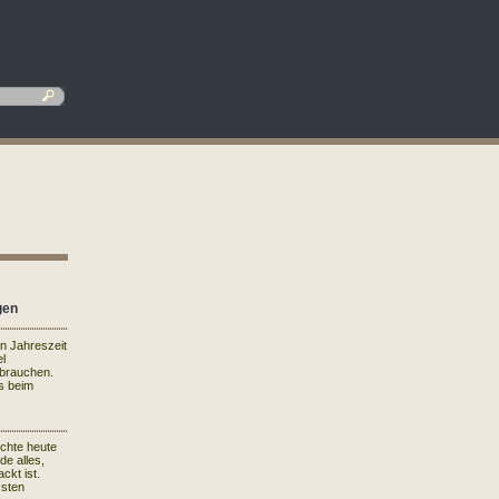
gen
en Jahreszeit
el
rbrauchen.
s beim
.
ichte heute
de alles,
ckt ist.
ssten