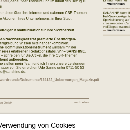
Einkauf! Wenn es..
mantel
, der auf der Titelseite und im Inhalt den Bezug zu
weiterlesen
t.
 berichten über Ihre internen und externen CSR-Themen
SANSHINE bietet I
Full-Service-Agentu
Aktionen Ihres Unternehmens, in Ihrer Stadt
Spezialisierung auf
crossmediales Ca
vielfältigste nationa
ürdigen Kommunikation für Ihre Sichtbarkeit
.
weiterlesen
en Nachhaltigkeitsrat prämierte Übermorgen-
ltigkeit und Wissen miteinander kombiniert.
che Kommunikationsinstrument
wirksam mit der
nseres erfahrenen Redaktionsstabs. Wir –
SANSHINE,
N
– schreiben für Sie Artikel, die Ihre CSR-Themen
hend aufbereiten.
rne stellen mein Team und ich Ihnen unsere Leistungen
nauer vor. Sie erreichen Udo Sanne unter 0711-50 53
nne@sanshine.de.
n/wortfreunde/Dokumente/161122_Uebermorgen_Magazin.pdf
nach oben
ion GmbH
 Verwendung von Cookies