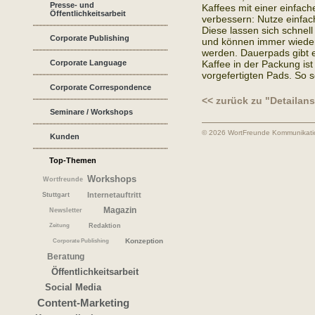
Presse- und
Kaffees mit einer einfa
Öffentlichkeitsarbeit
verbessern: Nutze einfac
Diese lassen sich schnell
Corporate Publishing
und können immer wiede
werden. Dauerpads gibt 
Corporate Language
Kaffee in der Packung ist
vorgefertigten Pads. So 
Corporate Correspondence
<< zurück zu "Detailans
Seminare / Workshops
© 2026 WortFreunde Kommunikat
Kunden
Top-Themen
Workshops
Wortfreunde
Internetauftritt
Stuttgart
Magazin
Newsletter
Redaktion
Zeitung
Konzeption
Corporate Publishing
Beratung
Öffentlichkeitsarbeit
Social Media
Content-Marketing