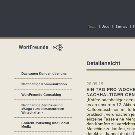
News
Jobs
Sitemap
K
Detailansicht
Das sagen Kunden über uns
26.09.19
Nachhaltige Kommunikation
EIN TAG PRO WOCHE
NACHHALTIGER GENI
WortFreunde-Consulting
„Kaffee nachhaltiger gen
es an unserem 12. Aktion
Nachhaltige Zertifizierung
»Wege zum klimaneutralen
Kaffeemaschinen mit fert
Wirtschaften«
praktisch, verursachen je
einzelne Tasse eine Menge
Content-Marketing und Social
den Komfort zu verzichte
Media
Maschine zu kaufen, scho
defekt ist, kannst du die