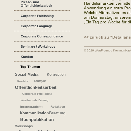
Presse- und
Handelsmärkten vermittel
Öffentlichkeitsarbeit
Anwendung ein extra Pro
Welche Alternativen es daz
Corporate Publishing
am Donnerstag, unserem 
„Ein Tag pro Woche für d
Corporate Language
Corporate Correspondence
<< zurück zu "Detailans
Seminare / Workshops
© 2026 WortFreunde Kommunikat
Kunden
Top-Themen
Social Media
Konzeption
Stuttgart
Newsletter
Öffentlichkeitsarbeit
Corporate Publishing
Wortfreunde
Zeitung
Internetauftritt
Redaktion
Kommunikation
Beratung
Buchpublikation
Workshops