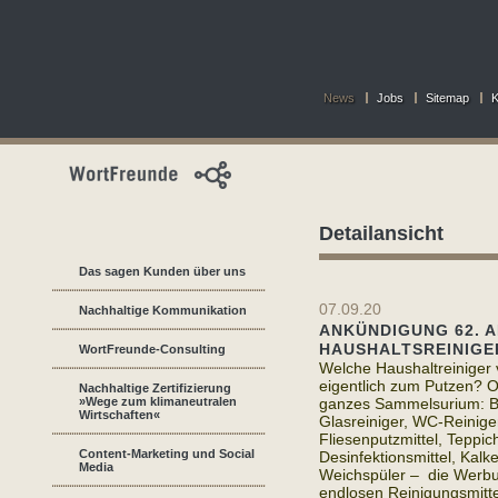
News
Jobs
Sitemap
K
Detailansicht
Das sagen Kunden über uns
07.09.20
Nachhaltige Kommunikation
ANKÜNDIGUNG 62. 
HAUSHALTSREINIGE
WortFreunde-Consulting
Welche Haushaltreiniger 
eigentlich zum Putzen? O
Nachhaltige Zertifizierung
»Wege zum klimaneutralen
ganzes Sammelsurium: Ba
Wirtschaften«
Glasreiniger, WC-Reinige
Fliesenputzmittel, Teppich
Content-Marketing und Social
Desinfektionsmittel, Kalke
Media
Weichspüler – die Werbu
endlosen Reinigungsmitte