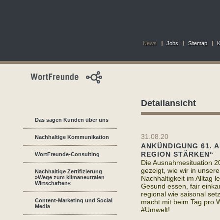
News
Jobs
Sitemap
K
Detailansicht
Das sagen Kunden über uns
31.08.20
Nachhaltige Kommunikation
ANKÜNDIGUNG 61. 
REGION STÄRKEN“
WortFreunde-Consulting
Die Ausnahmesituation 2
gezeigt, wie wir in unse
Nachhaltige Zertifizierung
»Wege zum klimaneutralen
Nachhaltigkeit im Alltag 
Wirtschaften«
Gesund essen, fair einka
regional wie saisonal set
Content-Marketing und Social
macht mit beim Tag pro W
Media
#Umwelt!