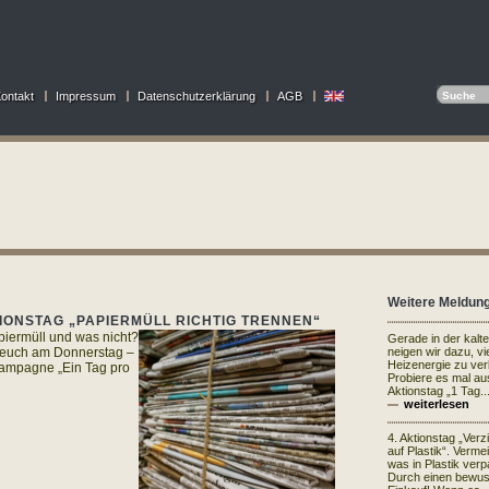
ontakt
Impressum
Datenschutzerklärung
AGB
Weitere Meldun
IONSTAG „PAPIERMÜLL RICHTIG TRENNEN“
piermüll und was nicht?
Gerade in der kalt
 euch am Donnerstag –
neigen wir dazu, vi
Heizenergie zu ve
Kampagne „Ein Tag pro
Probiere es mal au
Aktionstag „1 Tag..
weiterlesen
4. Aktionstag „Verz
auf Plastik“. Vermei
was in Plastik verpa
Durch einen bewu