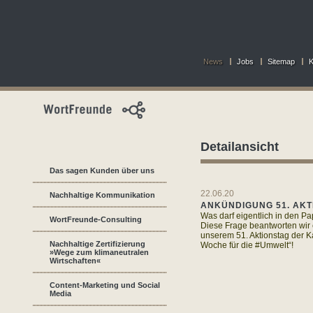
News
Jobs
Sitemap
K
Detailansicht
Das sagen Kunden über uns
22.06.20
Nachhaltige Kommunikation
ANKÜNDIGUNG 51. AKT
Was darf eigentlich in den Pa
WortFreunde-Consulting
Diese Frage beantworten wir
unserem 51. Aktionstag der 
Nachhaltige Zertifizierung
Woche für die #Umwelt“!
»Wege zum klimaneutralen
Wirtschaften«
Content-Marketing und Social
Media