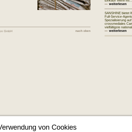
Einkauf! Wenn es..
weiterlesen
SANSHINE bietet I
Full-Service-Agentu
"
Spezialisierung auf
crossmediales Ca
vielfältigste nationa
weiterlesen
nach oben
ion GmbH
 Verwendung von Cookies