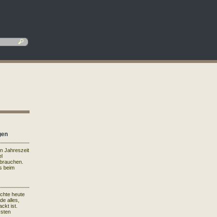
gen
en Jahreszeit
el
rbrauchen.
s beim
.
ichte heute
de alles,
ckt ist.
ssten