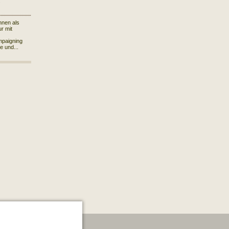
.
hnen als
r mit
mpaigning
le und...