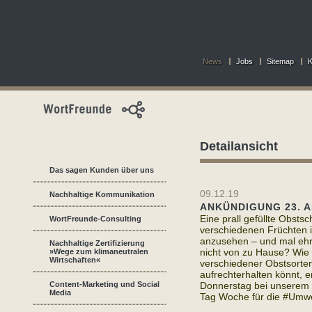
News
Jobs
Sitemap
K
Detailansicht
Das sagen Kunden über uns
09.12.19
Nachhaltige Kommunikation
ANKÜNDIGUNG 23. 
Eine prall gefüllte Obsts
WortFreunde-Consulting
verschiedenen Früchten i
anzusehen – und mal ehrl
Nachhaltige Zertifizierung
nicht von zu Hause? Wie i
»Wege zum klimaneutralen
Wirtschaften«
verschiedener Obstsorte
aufrechterhalten könnt, e
Content-Marketing und Social
Donnerstag bei unserem 2
Media
Tag Woche für die #Umwe