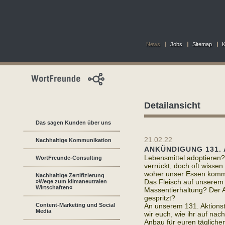
News
Jobs
Sitemap
K
Detailansicht
Das sagen Kunden über uns
21.02.22
Nachhaltige Kommunikation
ANKÜNDIGUNG 131. 
Lebensmittel adoptieren?
WortFreunde-Consulting
verrückt, doch oft wissen 
woher unser Essen komm
Nachhaltige Zertifizierung
Das Fleisch auf unserem 
»Wege zum klimaneutralen
Wirtschaften«
Massentierhaltung? Der A
gespritzt?
Content-Marketing und Social
An unserem 131. Aktions
Media
wir euch, wie ihr auf nac
Anbau für euren tägliche