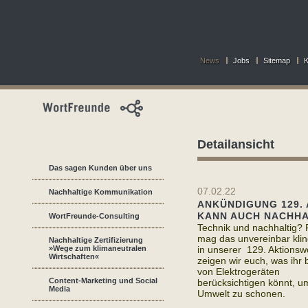
News
Jobs
Sitemap
K
Detailansicht
Das sagen Kunden über uns
07.02.22
Nachhaltige Kommunikation
ANKÜNDIGUNG 129. 
KANN AUCH NACHHA
WortFreunde-Consulting
Technik und nachhaltig? F
mag das unvereinbar kli
Nachhaltige Zertifizierung
»Wege zum klimaneutralen
in unserer 129. Aktions
Wirtschaften«
zeigen wir euch, was ihr
von Elektrogeräten
Content-Marketing und Social
berücksichtigen könnt, u
Media
Umwelt zu schonen.