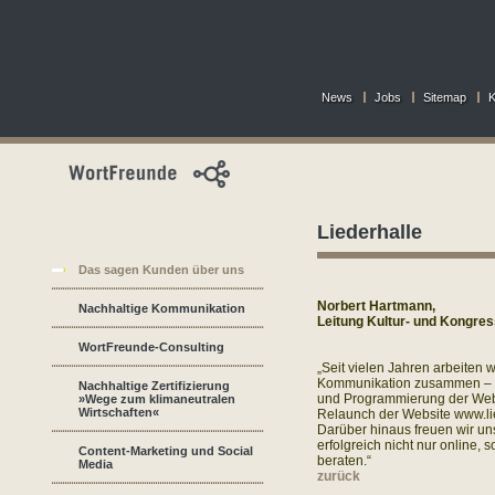
News
Jobs
Sitemap
K
Liederhalle
Das sagen Kunden über uns
Norbert Hartmann,
Nachhaltige Kommunikation
Leitung Kultur- und Kongres
WortFreunde-Consulting
„Seit vielen Jahren arbeite
Kommunikation zusammen – v
Nachhaltige Zertifizierung
und Programmierung der Webs
»Wege zum klimaneutralen
Wirtschaften«
Relaunch der Website www.li
Darüber hinaus freuen wir un
erfolgreich nicht nur online,
Content-Marketing und Social
beraten.“
Media
zurück