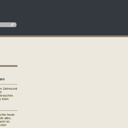
gen
en Jahreszeit
el
rbrauchen.
s beim
.
ichte heute
de alles,
ckt ist.
ssten