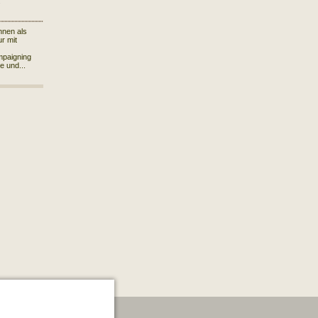
.
hnen als
r mit
mpaigning
le und...