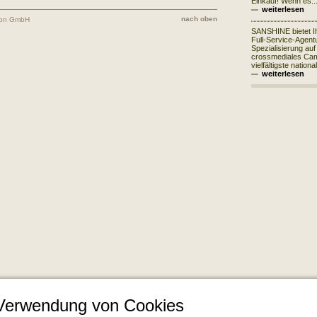
Einkauf! Wenn es..
weiterlesen
nach oben
ion GmbH
SANSHINE bietet I
Full-Service-Agentu
Spezialisierung auf
crossmediales Ca
vielfältigste nationa
weiterlesen
 Verwendung von Cookies