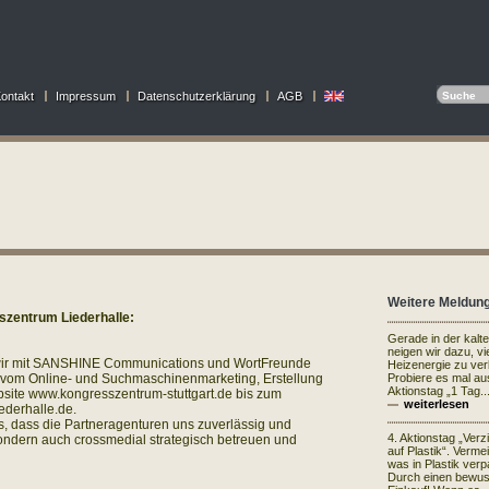
ontakt
Impressum
Datenschutzerklärung
AGB
Weitere Meldun
szentrum Liederhalle:
Gerade in der kalt
neigen wir dazu, vi
n wir mit SANSHINE Communications und WortFreunde
Heizenergie zu ve
om Online- und Suchmaschinenmarketing, Erstellung
Probiere es mal au
Aktionstag „1 Tag..
ite www.kongresszentrum-stuttgart.de bis zum
weiterlesen
ederhalle.de.
s, dass die Partneragenturen uns zuverlässig und
4. Aktionstag „Verz
 sondern auch crossmedial strategisch betreuen und
auf Plastik“. Vermei
was in Plastik verpa
Durch einen bewu