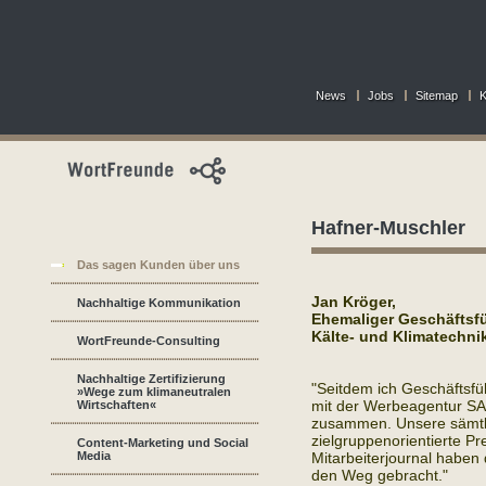
News
Jobs
Sitemap
K
Hafner-Muschler
Das sagen Kunden über uns
Jan Kröger,
Nachhaltige Kommunikation
Ehemaliger Geschäftsf
Kälte- und Klimatechn
WortFreunde-Consulting
Nachhaltige Zertifizierung
"Seitdem ich Geschäftsfü
»Wege zum klimaneutralen
mit der Werbeagentur S
Wirtschaften«
zusammen. Unsere sämtli
zielgruppenorientierte Pr
Content-Marketing und Social
Media
Mitarbeiterjournal haben
den Weg gebracht."