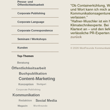
Presse- und
Öffentlichkeitsarbeit
"Ob Containerkühlung, W
und Wort kann ich mich 
Kommunikationsagentur
Corporate Publishing
verlassen."
"Hafner-Muschler ist ein
Corporate Language
Klimatechnikexperte. Be
Klartext an – und den lie
Corporate Correspondence
verlässliche PR-Experten
zurück
Seminare / Workshops
Kunden
© 2026 WortFreunde Kommunikat
Top-Themen
Beratung
Öffentlichkeitsarbeit
Buchpublikation
Content-Marketing
Konzeption
Stuttgart
Corporate Publishing
Kommunikation
Social Media
Redaktion
Magazin
Wortfreunde