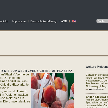
ontakt
Impressum
Datenschutzerklärung
AGB
Weitere Meldun
R DIE #UMWELT: „VERZICHTE AUF PLASTIK“
 auf Plastik“. Vermeide
Gerade in der kalt
ist. Durch einen
neigen wir dazu, vi
Heizenergie zu ve
inen Artikel im Glas-
Probiere es mal au
wähle die Glasvariante.
Aktionstag „1 Tag..
emüse in
weiterlesen
n, kannst du Fleisch
d in Papier einpacken
SANSHINE bietet I
üse bietet sich ein
Full-Service-Agentu
n. Die Umwelt dankt es
Spezialisierung auf
crossmediales Ca