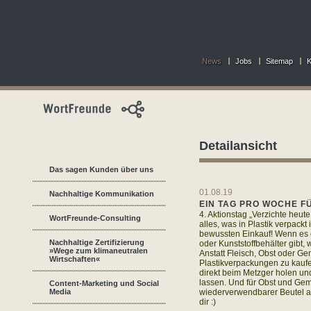
News
Jobs
Sitemap
K
Detailansicht
Das sagen Kunden über uns
01.08.19
Nachhaltige Kommunikation
EIN TAG PRO WOCHE FÜ
4. Aktionstag „Verzichte heute
WortFreunde-Consulting
alles, was in Plastik verpackt 
bewussten Einkauf! Wenn es e
Nachhaltige Zertifizierung
oder Kunststoffbehälter gibt, 
»Wege zum klimaneutralen
Anstatt Fleisch, Obst oder G
Wirtschaften«
Plastikverpackungen zu kaufe
direkt beim Metzger holen un
lassen. Und für Obst und Gem
Content-Marketing und Social
Media
wiederverwendbarer Beutel a
dir :)