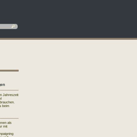
gen
en Jahreszeit
el
rbrauchen.
s beim
.
hnen als
r mit
mpaigning