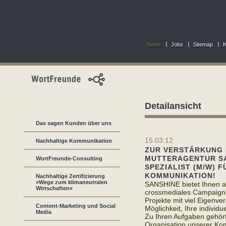
News
Jobs
Sitemap
K
Detailansicht
Das sagen Kunden über uns
15.03.12
Nachhaltige Kommunikation
ZUR VERSTÄRKUNG 
MUTTERAGENTUR SA
WortFreunde-Consulting
SPEZIALIST (M/W) 
KOMMUNIKATION!
Nachhaltige Zertifizierung
»Wege zum klimaneutralen
SANSHINE bietet Ihnen al
Wirtschaften«
crossmediales Campaigning
Projekte mit viel Eigenv
Content-Marketing und Social
Möglichkeit, Ihre individu
Media
Zu Ihren Aufgaben gehört
Organisation unserer Kom