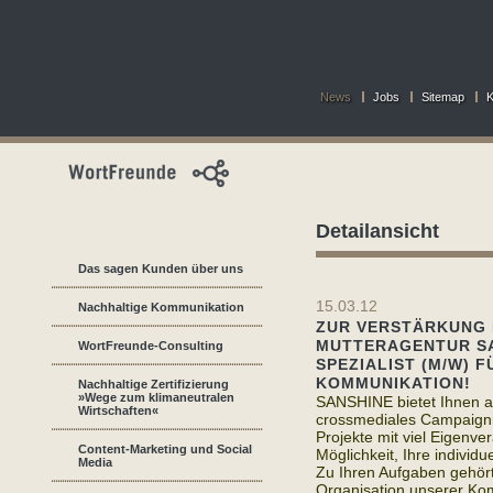
News
Jobs
Sitemap
K
Detailansicht
Das sagen Kunden über uns
15.03.12
Nachhaltige Kommunikation
ZUR VERSTÄRKUNG 
MUTTERAGENTUR SA
WortFreunde-Consulting
SPEZIALIST (M/W) 
KOMMUNIKATION!
Nachhaltige Zertifizierung
»Wege zum klimaneutralen
SANSHINE bietet Ihnen al
Wirtschaften«
crossmediales Campaigning
Projekte mit viel Eigenv
Content-Marketing und Social
Möglichkeit, Ihre individu
Media
Zu Ihren Aufgaben gehört
Organisation unserer Kom