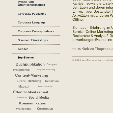
Presse- und
Kanälen sowie die Erstel
Öffentlichkeitsarbeit
Beiträgen und deren inhal
Ein wichtiger Bestandteil 
Corporate Publishing
Aktivitäten mit anderen
Offline.
Corporate Language
Sie haben Erfahrung im 
Bereich Online-Marketing
Corporate Correspondence
Recherche & Analyse? Da
bewerbungen@sanshine.
Seminare / Workshops
<< zurück zu "Impress
Kunden
Top-Themen
© 2026 WortFreunde Kommunikat
Buchpublikation
Stuttgart
Internetauftritt
Corporate Publishing
Content-Marketing
Beratung
Redaktion
Zeitung
Magazin
Wortfreunde
Öffentlichkeitsarbeit
Social Media
Newsletter
Kommunikation
Konzeption
Workshops