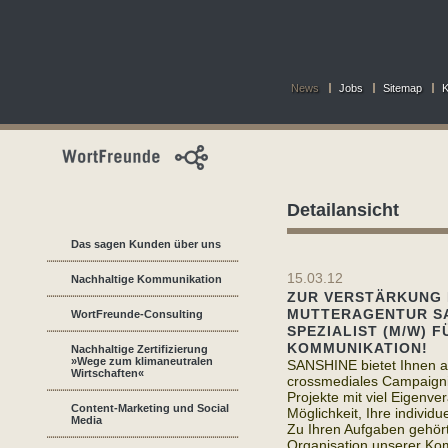
News
Jobs
Sitemap
K
Detailansicht
Das sagen Kunden über uns
15.03.12
Nachhaltige Kommunikation
ZUR VERSTÄRKUNG 
MUTTERAGENTUR SA
WortFreunde-Consulting
SPEZIALIST (M/W) 
KOMMUNIKATION!
Nachhaltige Zertifizierung
»Wege zum klimaneutralen
SANSHINE bietet Ihnen al
Wirtschaften«
crossmediales Campaigning
Projekte mit viel Eigenv
Content-Marketing und Social
Möglichkeit, Ihre individu
Media
Zu Ihren Aufgaben gehört
Organisation unserer Kom