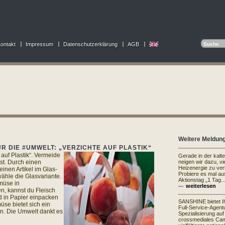
ontakt
Impressum
Datenschutzerklärung
AGB
Weitere Meldun
R DIE #UMWELT: „VERZICHTE AUF PLASTIK“
 auf Plastik“. Vermeide
Gerade in der kalt
ist. Durch einen
neigen wir dazu, vi
Heizenergie zu ve
inen Artikel im Glas-
Probiere es mal au
wähle die Glasvariante.
Aktionstag „1 Tag..
emüse in
weiterlesen
n, kannst du Fleisch
d in Papier einpacken
SANSHINE bietet I
üse bietet sich ein
Full-Service-Agentu
n. Die Umwelt dankt es
Spezialisierung auf
crossmediales Ca