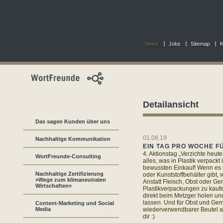
News
Jobs
Sitemap
K
Detailansicht
Das sagen Kunden über uns
01.08.19
Nachhaltige Kommunikation
EIN TAG PRO WOCHE FÜ
4. Aktionstag „Verzichte heute
WortFreunde-Consulting
alles, was in Plastik verpackt 
bewussten Einkauf! Wenn es e
Nachhaltige Zertifizierung
oder Kunststoffbehälter gibt, 
»Wege zum klimaneutralen
Anstatt Fleisch, Obst oder G
Wirtschaften«
Plastikverpackungen zu kaufe
direkt beim Metzger holen un
lassen. Und für Obst und Gem
Content-Marketing und Social
Media
wiederverwendbarer Beutel a
dir :)