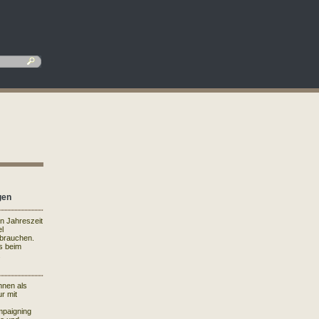
gen
en Jahreszeit
el
rbrauchen.
s beim
.
hnen als
r mit
mpaigning