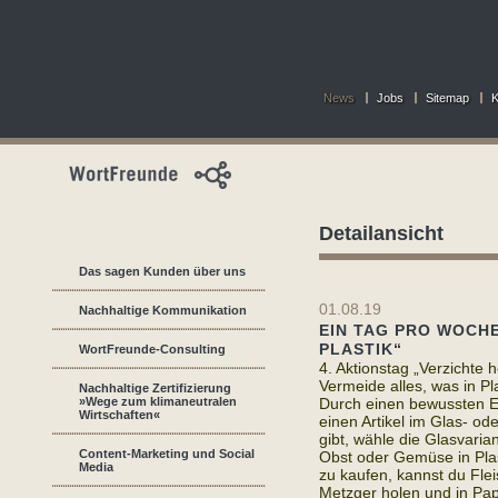
News
Jobs
Sitemap
K
Detailansicht
Das sagen Kunden über uns
01.08.19
Nachhaltige Kommunikation
EIN TAG PRO WOCHE
PLASTIK“
WortFreunde-Consulting
4. Aktionstag „Verzichte h
Vermeide alles, was in Pla
Nachhaltige Zertifizierung
»Wege zum klimaneutralen
Durch einen bewussten E
Wirtschaften«
einen Artikel im Glas- od
gibt, wähle die Glasvarian
Content-Marketing und Social
Obst oder Gemüse in Pla
Media
zu kaufen, kannst du Flei
Metzger holen und in Pap