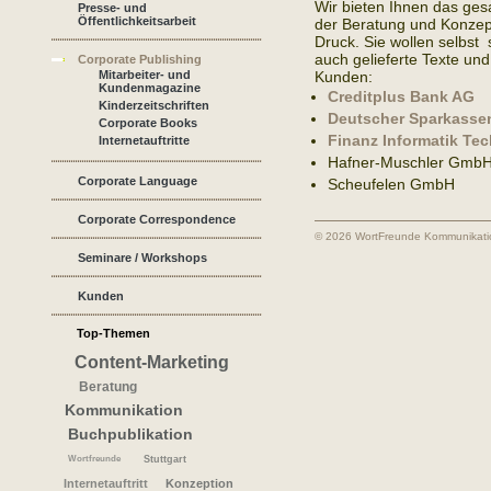
Wir bieten Ihnen das ge
Presse- und
Öffentlichkeitsarbeit
der Beratung und Konzep
Druck. Sie wollen selbst
auch gelieferte Texte und
Corporate Publishing
Mitarbeiter- und
Kunden:
Kundenmagazine
Creditplus Bank AG
Kinderzeitschriften
Deutscher Sparkasse
Corporate Books
Finanz Informatik Te
Internetauftritte
Hafner-Muschler Gmb
Corporate Language
Scheufelen GmbH
Corporate Correspondence
© 2026 WortFreunde Kommunikat
Seminare / Workshops
Kunden
Top-Themen
Content-Marketing
Beratung
Kommunikation
Buchpublikation
Wortfreunde
Stuttgart
Internetauftritt
Konzeption